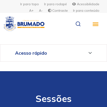
Ir para topo
Ir para rodapé
Acessibilidade
A+
A-
Contraste
Ir para conteúdo
Acesso rápido
Sessões