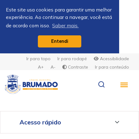
Este site usa cookies para garantir uma melhor
experiência. Ao continuar a navegar, você está
de acordo com isso.
Saber mais.
Entendi
Ir para topo
Ir para rodapé
Acessibilidade
A+
A-
Contraste
Ir para conteúdo
Acesso rápido