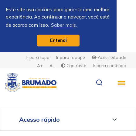
Este site usa cookies para garantir uma melhor
experiência. Ao continuar a navegar, você está
de acordo com isso.
Saber mais.
Entendi
Ir para topo
Ir para rodapé
Acessibilidade
A+
A-
Contraste
Ir para conteúdo
Acesso rápido