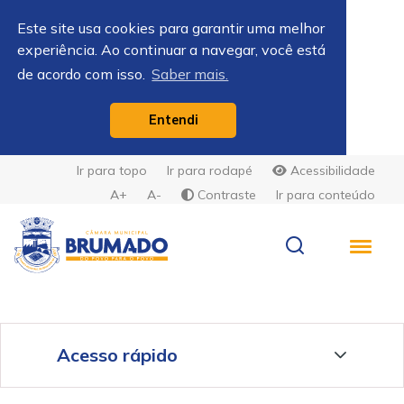
Este site usa cookies para garantir uma melhor
experiência. Ao continuar a navegar, você está
de acordo com isso.
Saber mais.
Entendi
Ir para topo
Ir para rodapé
Acessibilidade
A+
A-
Contraste
Ir para conteúdo
Acesso rápido