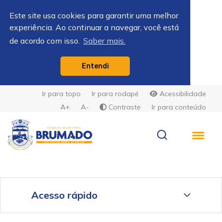
Este site usa cookies para garantir uma melhor
experiência. Ao continuar a navegar, você está
de acordo com isso.
Saber mais.
Entendi
Ir para topo
Ir para rodapé
Acessibilidade
A+
A-
Contraste
Ir para conteúdo
Acesso rápido