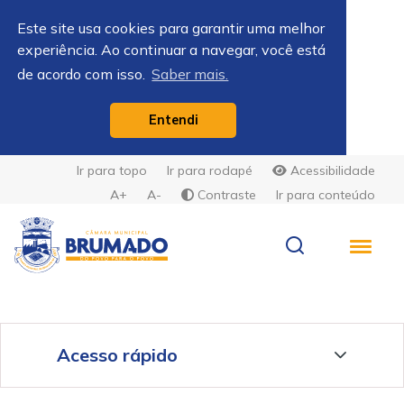
Este site usa cookies para garantir uma melhor
experiência. Ao continuar a navegar, você está
de acordo com isso.
Saber mais.
Entendi
Ir para topo
Ir para rodapé
Acessibilidade
A+
A-
Contraste
Ir para conteúdo
Acesso rápido